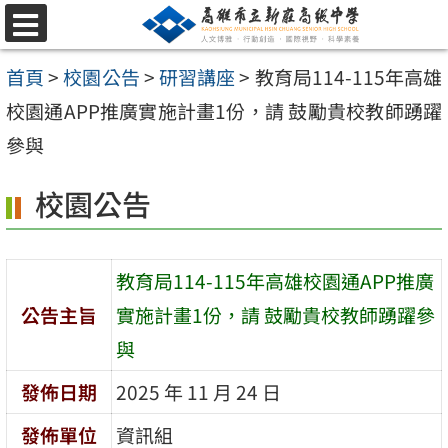
跳
選
至
單
首頁
>
校園公告
>
研習講座
>
教育局114-115年高雄
主
校園通APP推廣實施計畫1份，請 鼓勵貴校教師踴躍
要
參與
內
容
校園公告
區
教育局114-115年高雄校園通APP推廣
公告主旨
實施計畫1份，請 鼓勵貴校教師踴躍參
與
發佈日期
2025 年 11 月 24 日
發佈單位
資訊組