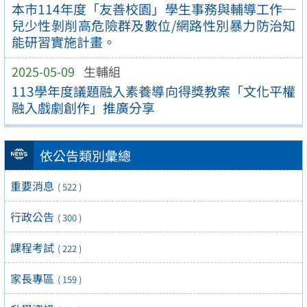
本市114年度「友善校園」學生事務與輔導工作─
兒少性剝削高危險群及數位/網路性別暴力防治知
能研習實施計畫。
2025-05-09
生輔組
113學年度議題融入素養導向得獎教案「文化平權
融入戲劇創作」推廣分享
依公告類別彙總
重要消息
( 522 )
行政公告
( 300 )
課程考試
( 222 )
家長專區
( 159 )