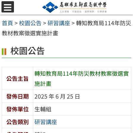
跳
選
至
單
首頁
>
校園公告
>
研習講座
>
轉知教育局114年防災
主
教材教案徵選實施計畫
要
內
校園公告
容
區
轉知教育局114年防災教材教案徵選實
公告主旨
施計畫
發佈日期
2025 年 6 月 25 日
發佈單位
生輔組
公告類別
研習講座