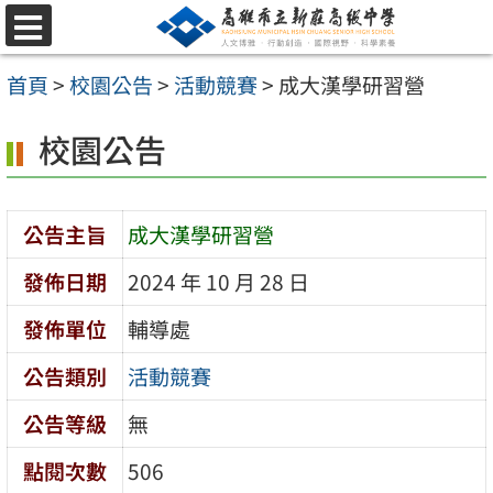
跳
選
至
單
首頁
>
校園公告
>
活動競賽
>
成大漢學研習營
主
要
校園公告
內
容
公告主旨
成大漢學研習營
區
發佈日期
2024 年 10 月 28 日
發佈單位
輔導處
公告類別
活動競賽
公告等級
無
點閱次數
506