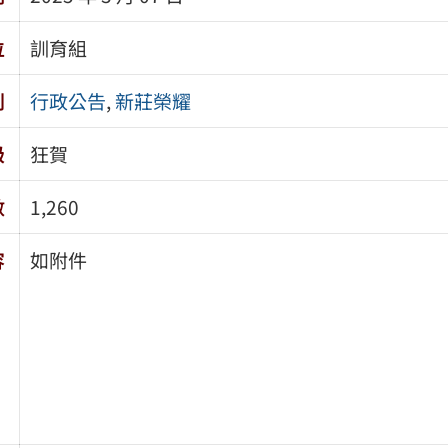
位
訓育組
別
行政公告
,
新莊榮耀
級
狂賀
數
1,260
容
如附件