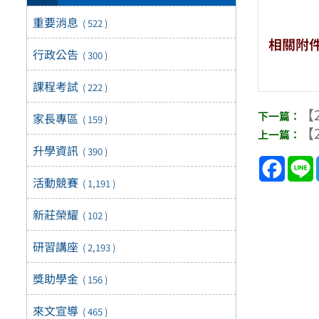
重要消息
( 522 )
相關附
行政公告
( 300 )
課程考試
( 222 )
【2
家長專區
( 159 )
【2
升學資訊
( 390 )
Face
活動競賽
( 1,191 )
新莊榮耀
( 102 )
研習講座
( 2,193 )
獎助學金
( 156 )
來文宣導
( 465 )