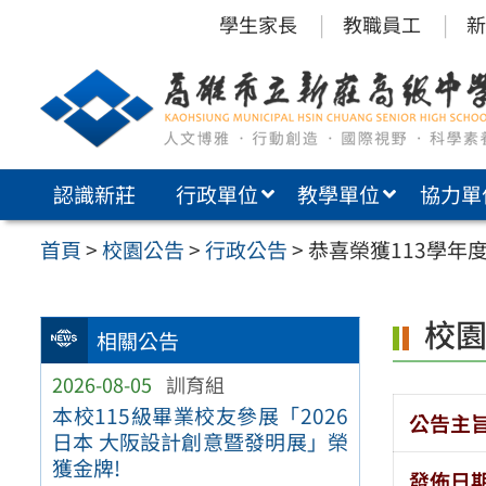
跳
學生家長
教職員工
新
至
主
要
內
認識新莊
行政單位
教學單位
協力單
容
區
首頁
>
校園公告
>
行政公告
>
恭喜榮獲113學年度模
校
相關公告
2026-08-05
訓育組
本校115級畢業校友參展「2026
公告主
日本 大阪設計創意暨發明展」榮
獲金牌!
發佈日