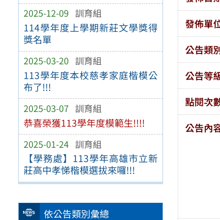
2025-12-09
訓育組
發佈單
114學年度上學期新莊文學獎得
獎名單
公告類
2025-03-20
訓育組
113學年度本校慈孝家庭楷模公
公告等
布了!!!
點閱次
2025-03-07
訓育組
恭喜榮獲113學年度模範生!!!!
公告內
2025-01-24
訓育組
【學務處】113學年高雄市立新
莊高中孝悌楷模選拔來囉!!!
依公告類別彙總