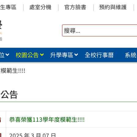
生專區
處室分機
官方臉書
預約與維護
位
校園公告
升學專區
全校行事曆
系統
範生!!!!
園公告
旨
恭喜榮獲113學年度模範生!!!!
期
2025 年 3 月 07 日