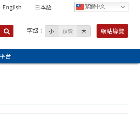
English
日本語
繁體中文
字級：
送出
網站導覽
小
預設
大
搜
尋：
平台