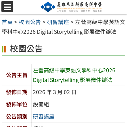
跳
選
至
單
首頁
>
校園公告
>
研習講座
>
左營高級中學英語文
主
學科中心2026 Digital Storytelling 影展徵件辦法
要
內
校園公告
容
區
左營高級中學英語文學科中心2026
公告主旨
Digital Storytelling 影展徵件辦法
發佈日期
2026 年 3 月 02 日
發佈單位
設備組
公告類別
研習講座