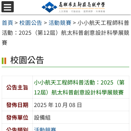
跳
選
至
單
首頁
>
校園公告
>
活動競賽
>
小小航天工程師科普
主
活動：2025（第12屆）航太科普創意設計科學展競
要
賽
內
容
校園公告
區
小小航天工程師科普活動：2025（第
公告主旨
12屆）航太科普創意設計科學展競賽
發佈日期
2025 年 10 月 08 日
發佈單位
設備組
公告類別
活動競賽