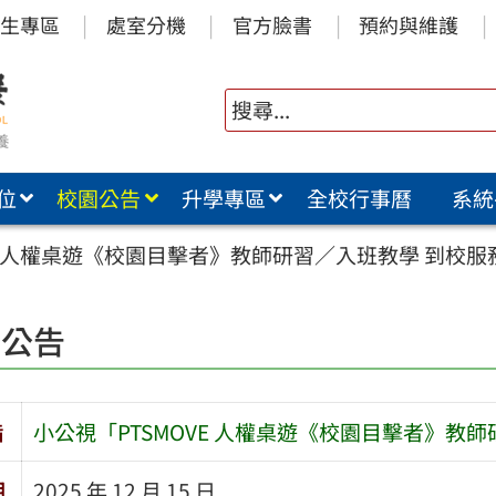
生專區
處室分機
官方臉書
預約與維護
位
校園公告
升學專區
全校行事曆
系統
VE 人權桌遊《校園目擊者》教師研習／入班教學 到校
園公告
旨
小公視「PTSMOVE 人權桌遊《校園目擊者》教
期
2025 年 12 月 15 日