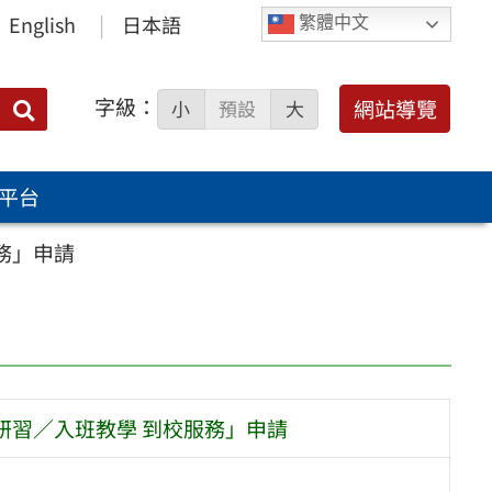
English
日本語
繁體中文
字級：
送出
網站導覽
小
預設
大
搜
尋：
平台
服務」申請
師研習／入班教學 到校服務」申請