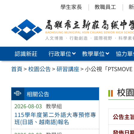
跳
學生家長
教職員工
新
至
主
要
內
認識新莊
行政單位
教學單位
協力單
容
區
首頁
>
校園公告
>
研習講座
>
小公視「PTSMO
校
相關公告
2026-08-03
教學組
115學年度第二外語大專預修專
公告主
班(日語、越南語)報名
發佈日