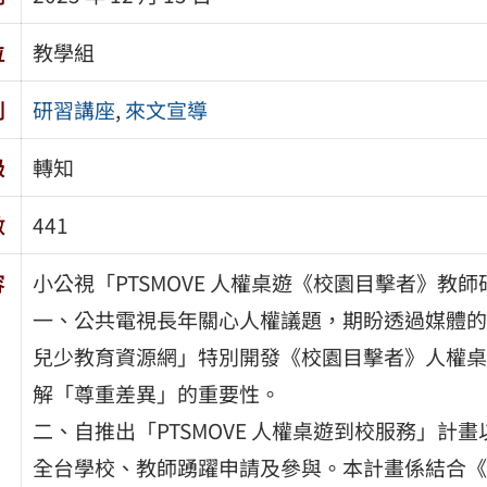
位
教學組
別
研習講座
,
來文宣導
級
轉知
數
441
容
小公視「PTSMOVE 人權桌遊《校園目擊者》教
一、公共電視長年關心人權議題，期盼透過媒體的
兒少教育資源網」特別開發《校園目擊者》人權桌
解「尊重差異」的重要性。
二、自推出「PTSMOVE 人權桌遊到校服務」
全台學校、教師踴躍申請及參與。本計畫係結合《