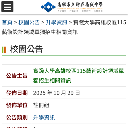
跳
選
至
單
首頁
>
校園公告
>
升學資訊
>
實踐大學高雄校區115
主
藝術設計領域單獨招生相關資訊
要
內
校園公告
容
區
實踐大學高雄校區115藝術設計領域單
公告主旨
獨招生相關資訊
發佈日期
2025 年 10 月 29 日
發佈單位
註冊組
公告類別
升學資訊