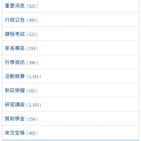
重要消息
( 522 )
行政公告
( 300 )
課程考試
( 222 )
家長專區
( 159 )
升學資訊
( 390 )
活動競賽
( 1,191 )
新莊榮耀
( 102 )
研習講座
( 2,193 )
獎助學金
( 156 )
來文宣導
( 465 )