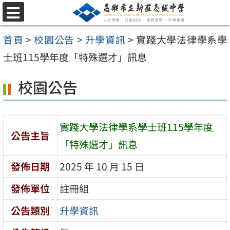
跳
選
至
單
首頁
>
校園公告
>
升學資訊
>
實踐大學法律學系學
主
士班115學年度「特殊選才」訊息
要
內
校園公告
容
區
實踐大學法律學系學士班115學年度
公告主旨
「特殊選才」訊息
發佈日期
2025 年 10 月 15 日
發佈單位
註冊組
公告類別
升學資訊