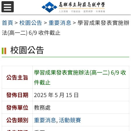
跳
選
至
單
首頁
>
校園公告
>
重要消息
>
學習成果發表實施辦
主
法(高一二) 6/9 收件截止
要
內
校園公告
容
區
學習成果發表實施辦法(高一二) 6/9 收
公告主旨
件截止
發佈日期
2025 年 5 月 15 日
發佈單位
教務處
公告類別
重要消息
,
活動競賽