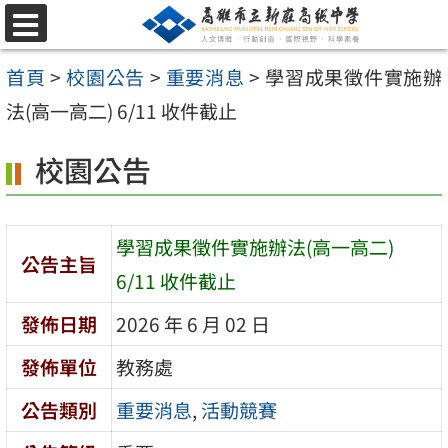
跳
選
至
單
首頁
>
校園公告
>
重要消息
>
學習成果徵件實施辦
主
法(高一高二) 6/11 收件截止
要
內
校園公告
容
區
學習成果徵件實施辦法(高一高二)
公告主旨
6/11 收件截止
發佈日期
2026 年 6 月 02 日
發佈單位
教務處
公告類別
重要消息
,
活動競賽