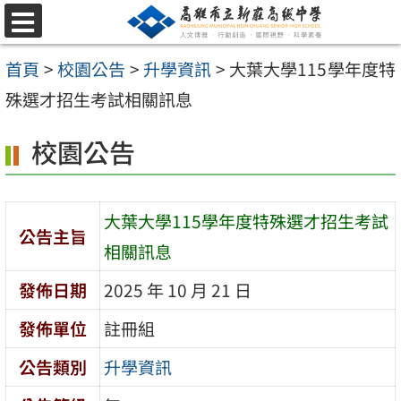
跳
選
至
單
首頁
>
校園公告
>
升學資訊
>
大葉大學115學年度特
主
殊選才招生考試相關訊息
要
內
校園公告
容
區
大葉大學115學年度特殊選才招生考試
公告主旨
相關訊息
發佈日期
2025 年 10 月 21 日
發佈單位
註冊組
公告類別
升學資訊