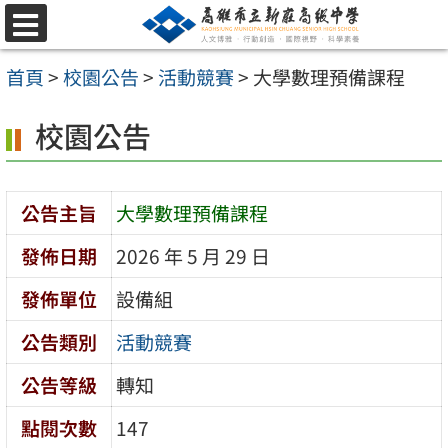
跳
選
至
單
首頁
>
校園公告
>
活動競賽
>
大學數理預備課程
主
要
校園公告
內
容
公告主旨
大學數理預備課程
區
發佈日期
2026 年 5 月 29 日
發佈單位
設備組
公告類別
活動競賽
公告等級
轉知
點閱次數
147