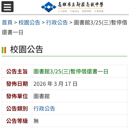
跳
選
至
單
首頁
>
校園公告
>
行政公告
>
圖書館3/25(三)暫停借
主
還書一日
要
內
校園公告
容
區
公告主旨
圖書館3/25(三)暫停借還書一日
發佈日期
2026 年 3 月 17 日
發佈單位
圖書館
公告類別
行政公告
公告等級
無