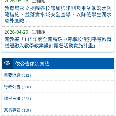
2026-05-26
生輔組
教育局來文提醒各校應加強汛期及畢業季溺水防
範措施，並落實水域安全宣導，以降低學生溺水
意外風險。
2026-04-20
生輔組
國教署「115年度全國高級中等學校性別平等教育
議題融入教學教案設計甄選活動實施計畫」。
依公告類別彙總
重要消息
( 522 )
行政公告
( 300 )
課程考試
( 222 )
家長專區
( 159 )