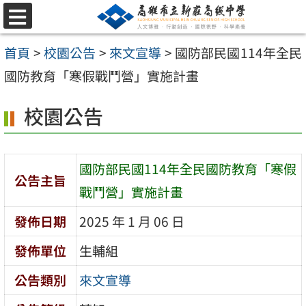
跳
選
至
單
首頁
>
校園公告
>
來文宣導
>
國防部民國114年全民
主
國防教育「寒假戰鬥營」實施計畫
要
內
校園公告
容
區
國防部民國114年全民國防教育「寒假
公告主旨
戰鬥營」實施計畫
發佈日期
2025 年 1 月 06 日
發佈單位
生輔組
公告類別
來文宣導