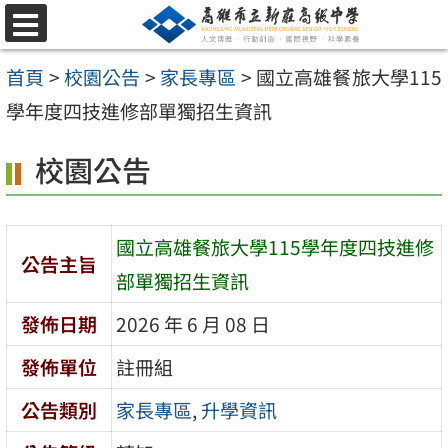
跳
選
至
單
首頁
>
校園公告
>
家長專區
>
國立高雄餐旅大學115
主
學年度四技進修部單獨招生資訊
要
內
校園公告
容
區
國立高雄餐旅大學115學年度四技進修
公告主旨
部單獨招生資訊
發佈日期
2026 年 6 月 08 日
發佈單位
註冊組
公告類別
家長專區
,
升學資訊