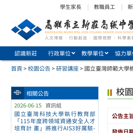
跳
學生家長
教職員工
新
至
主
要
內
認識新莊
行政單位
教學單位
協力單
容
區
首頁
>
校園公告
>
研習講座
>
國立臺灣師範大學
校
相關公告
2026-06-15
資訊組
國立臺灣科技大學執行教育部
公告主
「115年度跨領域資通安全人才
培育計 畫」將進行AIS3好厲駭-
發佈日