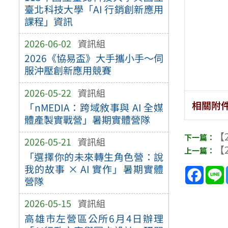
臺北科技大學「AI 行銷創新應用
課程」資訊
2026-06-02
資訊組
2026《協易盃》大手攜小手～伺
服沖壓創新應用競賽
2026-05-22
資訊組
相關附
「nMEDIA：跨域敘事與 AI 全媒
體產製實戰營」暑期實體營隊
【2
2026-05-21
資訊組
【2
「選擇你的未來轉生角色營：說
我的故事 × AI 實作」暑期實體
Face
營隊
2026-05-15
資訊組
高雄市左營區公所6月4日辦理