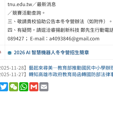
tnu.edu.tw／最新消息
／競賽活動查詢。
三、敬請貴校協助公告本冬令營辦法（如附件）。
四、有疑問，請逕洽睿揚創新科技 鄭先生行動電話：
089427； E-mail：a4093846@gmail.com
2026 AI 智慧機器人冬令營招生簡章
件
025-11-28】
藝起來尋美―教育部推動國民中小學辦理美
025-11-27】
轉知高雄市政府教育局函轉國防部法律
book
Line
Twitter
WeChat
WhatsApp
Gmail
Email