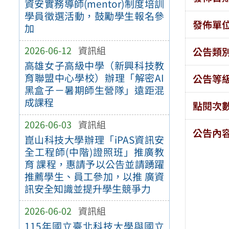
資安實務導師(mentor)制度培訓
學員徵選活動，鼓勵學生報名參
發佈單
加
2026-06-12
資訊組
公告類
高雄女子高級中學（新興科技教
育聯盟中心學校）辦理「解密AI
公告等
黑盒子－暑期師生營隊」遠距混
成課程
點閱次
2026-06-03
資訊組
公告內
崑山科技大學辦理「iPAS資訊安
全工程師(中階)證照班」推廣教
育 課程，惠請予以公告並請踴躍
推薦學生、員工參加，以推 廣資
訊安全知識並提升學生競爭力
2026-06-02
資訊組
115年國立臺北科技大學與國立