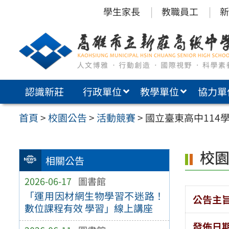
跳
學生家長
教職員工
新
至
主
要
內
認識新莊
行政單位
教學單位
協力單
容
區
首頁
>
校園公告
>
活動競賽
>
國立臺東高中114
校
相關公告
2026-06-17
圖書館
「運用因材網生物學習不迷路！
公告主
數位課程有效 學習」線上講座
發佈日