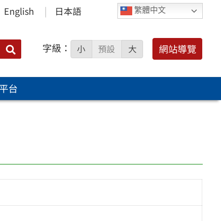
English
日本語
繁體中文
字級：
送出
網站導覽
小
預設
大
搜
尋：
平台