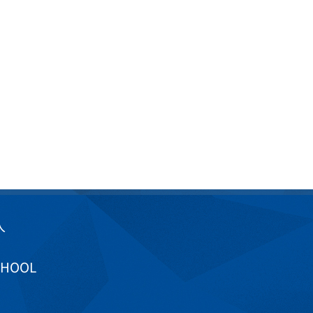
入
CHOOL