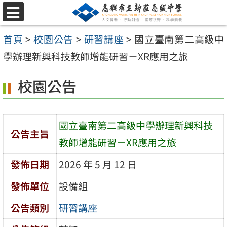
跳
選
至
單
首頁
>
校園公告
>
研習講座
>
國立臺南第二高級中
主
學辦理新興科技教師增能研習－XR應用之旅
要
內
校園公告
容
區
國立臺南第二高級中學辦理新興科技
公告主旨
教師增能研習－XR應用之旅
發佈日期
2026 年 5 月 12 日
發佈單位
設備組
公告類別
研習講座