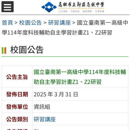
跳
選
至
單
首頁
>
校園公告
>
研習講座
>
國立臺南第一高級中
主
學114年度科技輔助自主學習計畫Z1、Z2研習
要
內
校園公告
容
區
國立臺南第一高級中學114年度科技輔
公告主旨
助自主學習計畫Z1、Z2研習
發佈日期
2025 年 3 月 31 日
發佈單位
資訊組
公告類別
研習講座