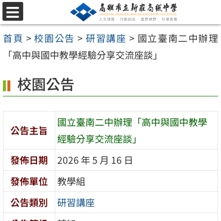
跳
選
至
單
首頁
>
校園公告
>
研習講座
>
國立臺南二中辦理
主
「高中與國中教學經驗分享交流座談」
要
內
校園公告
容
區
國立臺南二中辦理「高中與國中教學
公告主旨
經驗分享交流座談」
發佈日期
2026 年 5 月 16 日
發佈單位
教學組
公告類別
研習講座