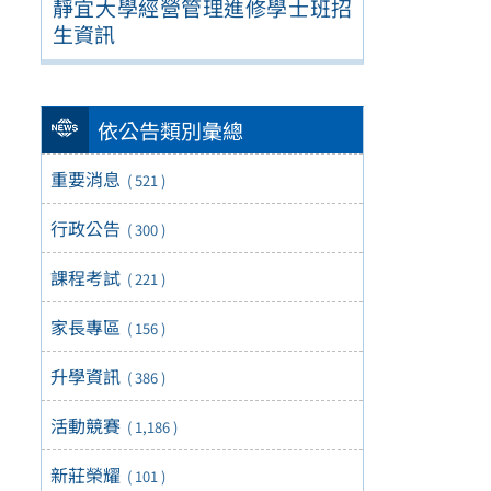
靜宜大學經營管理進修學士班招
生資訊
依公告類別彙總
重要消息
( 521 )
行政公告
( 300 )
課程考試
( 221 )
家長專區
( 156 )
升學資訊
( 386 )
活動競賽
( 1,186 )
新莊榮耀
( 101 )