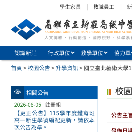
跳
學生家長
教職員工
新
至
主
要
內
認識新莊
行政單位
教學單位
協力單
容
區
首頁
>
校園公告
>
升學資訊
>
國立臺北藝術大學
校
相關公告
2026-08-05
註冊組
【更正公告】115學年度體育班
公告主
高一新生學號編配更新，請依本
次公告為準。
發佈日