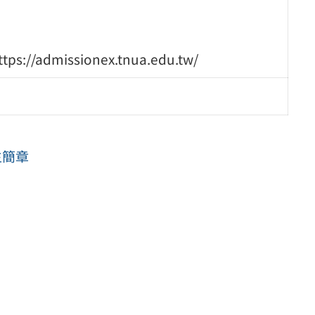
missionex.tnua.edu.tw/
生簡章