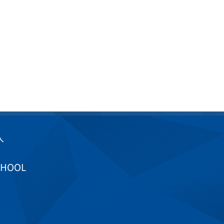
入
CHOOL