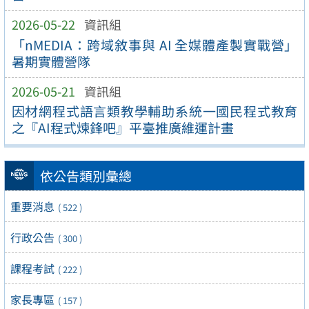
2026-05-22
資訊組
「nMEDIA：跨域敘事與 AI 全媒體產製實戰營」
暑期實體營隊
2026-05-21
資訊組
因材網程式語言類教學輔助系統一國民程式教育
之『AI程式煉鋒吧』平臺推廣維運計畫
依公告類別彙總
重要消息
( 522 )
行政公告
( 300 )
課程考試
( 222 )
家長專區
( 157 )