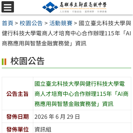
跳
選
至
單
首頁
>
校園公告
>
活動競賽
>
國立臺北科技大學與
主
健行科技大學電商人才培育中心合作辦理115年「AI
要
商務應用與智慧金融實務營」資訊
內
容
校園公告
區
國立臺北科技大學與健行科技大學電
公告主旨
商人才培育中心合作辦理115年「AI商
務應用與智慧金融實務營」資訊
發佈日期
2026 年 6 月 29 日
發佈單位
資訊組