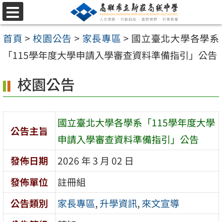
跳
選
至
單
首頁
>
校園公告
>
家長專區
>
國立臺北大學各學系
主
「115學年度大學申請入學審查資料準備指引」公告
要
內
校園公告
容
區
國立臺北大學各學系「115學年度大學
公告主旨
申請入學審查資料準備指引」公告
發佈日期
2026 年 3 月 02 日
發佈單位
註冊組
公告類別
家長專區
,
升學資訊
,
來文宣導