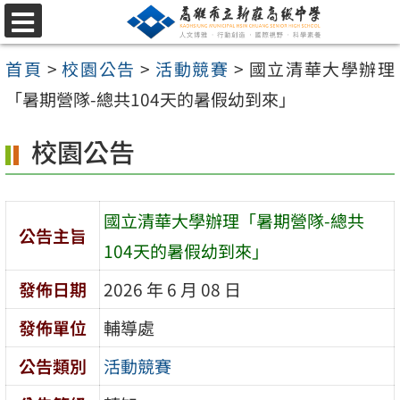
跳
選
至
單
首頁
>
校園公告
>
活動競賽
>
國立清華大學辦理
主
「暑期營隊-總共104天的暑假幼到來」
要
內
校園公告
容
區
國立清華大學辦理「暑期營隊-總共
公告主旨
104天的暑假幼到來」
發佈日期
2026 年 6 月 08 日
發佈單位
輔導處
公告類別
活動競賽