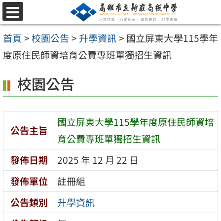
跳
選
至
單
首頁
>
校園公告
>
升學資訊
>
國立屏東大學115學年
主
度原住民師資培育公費專班單獨招生資訊
要
內
校園公告
容
區
國立屏東大學115學年度原住民師資培
公告主旨
育公費專班單獨招生資訊
發佈日期
2025 年 12 月 22 日
發佈單位
註冊組
公告類別
升學資訊