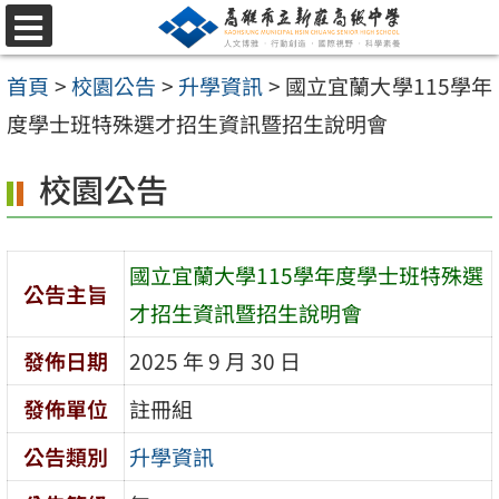
跳
選
至
單
首頁
>
校園公告
>
升學資訊
>
國立宜蘭大學115學年
主
度學士班特殊選才招生資訊暨招生說明會
要
內
校園公告
容
區
國立宜蘭大學115學年度學士班特殊選
公告主旨
才招生資訊暨招生說明會
發佈日期
2025 年 9 月 30 日
發佈單位
註冊組
公告類別
升學資訊