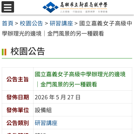
跳
選
至
單
首頁
>
校園公告
>
研習講座
>
國立嘉義女子高級中
主
學辦理光的邊境｜金門風景的另一種觀看
要
內
校園公告
容
區
國立嘉義女子高級中學辦理光的邊境
公告主旨
｜金門風景的另一種觀看
發佈日期
2026 年 5 月 27 日
發佈單位
設備組
公告類別
研習講座