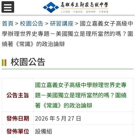
跳
選
至
單
首頁
>
校園公告
>
研習講座
>
國立嘉義女子高級中
主
學辦理世界史專題－美國獨立是理所當然的嗎？圍
要
繞著《常識》的政治論辯
內
容
校園公告
區
國立嘉義女子高級中學辦理世界史專
公告主旨
題－美國獨立是理所當然的嗎？圍繞
著《常識》的政治論辯
發佈日期
2026 年 5 月 27 日
發佈單位
設備組