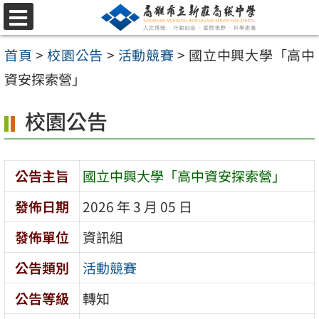
跳
選
至
單
首頁
>
校園公告
>
活動競賽
>
國立中興大學「高中
主
資安探索營」
要
內
校園公告
容
區
公告主旨
國立中興大學「高中資安探索營」
發佈日期
2026 年 3 月 05 日
發佈單位
資訊組
公告類別
活動競賽
公告等級
轉知