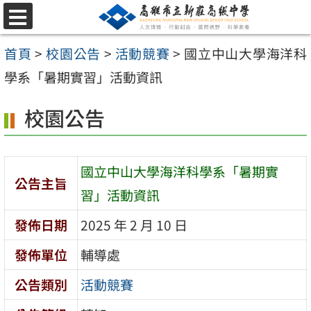
跳
選
至
單
首頁
>
校園公告
>
活動競賽
>
國立中山大學海洋科
主
學系「暑期實習」活動資訊
要
內
校園公告
容
區
國立中山大學海洋科學系「暑期實
公告主旨
習」活動資訊
發佈日期
2025 年 2 月 10 日
發佈單位
輔導處
公告類別
活動競賽