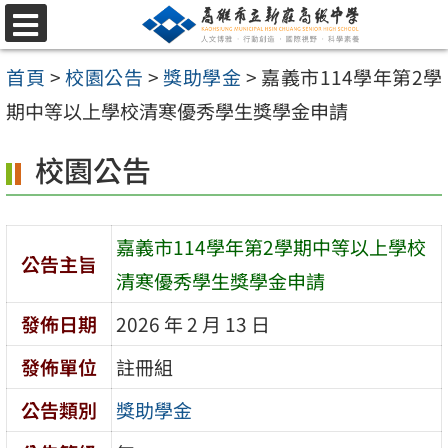
跳
選
至
單
首頁
>
校園公告
>
獎助學金
>
嘉義市114學年第2學
主
期中等以上學校清寒優秀學生獎學金申請
要
內
校園公告
容
區
嘉義市114學年第2學期中等以上學校
公告主旨
清寒優秀學生獎學金申請
發佈日期
2026 年 2 月 13 日
發佈單位
註冊組
公告類別
獎助學金