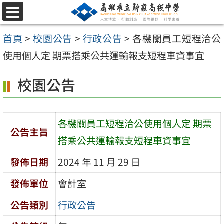
跳
選
至
單
首頁
>
校園公告
>
行政公告
>
各機關員工短程洽公
主
使用個人定 期票搭乘公共運輸報支短程車資事宜
要
內
校園公告
容
區
各機關員工短程洽公使用個人定 期票
公告主旨
搭乘公共運輸報支短程車資事宜
發佈日期
2024 年 11 月 29 日
發佈單位
會計室
公告類別
行政公告