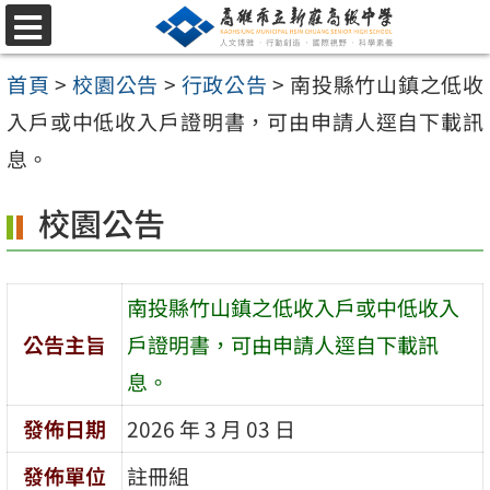
跳
選
至
單
首頁
>
校園公告
>
行政公告
>
南投縣竹山鎮之低收
主
入戶或中低收入戶證明書，可由申請人逕自下載訊
要
息。
內
容
校園公告
區
南投縣竹山鎮之低收入戶或中低收入
公告主旨
戶證明書，可由申請人逕自下載訊
息。
發佈日期
2026 年 3 月 03 日
發佈單位
註冊組