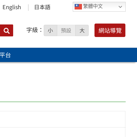
English
日本語
繁體中文
字級：
送出
網站導覽
小
預設
大
搜
尋：
平台