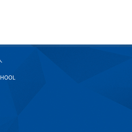
入
CHOOL