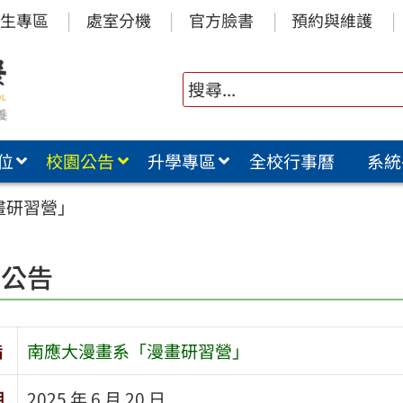
生專區
處室分機
官方臉書
預約與維護
位
校園公告
升學專區
全校行事曆
系統
畫研習營」
園公告
旨
南應大漫畫系「漫畫研習營」
期
2025 年 6 月 20 日