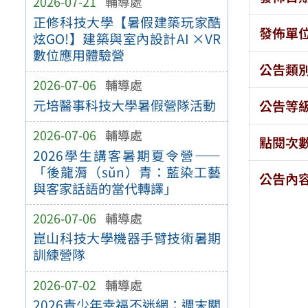
2026-07-21
輔導處
正修科技大學【暑假建築玩家酷
發佈單
炫GO!】建築與室內設計AI ×VR
數位應用體驗營
公告類
2026-07-06
輔導處
元培醫事科技大學暑假營隊活動
公告等
2026-07-06
輔導處
點閱次
2026學生講客暑期夏令營——
「後龍漘（sǔn）青：藍染工藝
公告內
與客家話語的當代轉譯」
2026-07-06
輔導處
崑山科技大學機器手臂技術暑期
訓練營隊
2026-07-02
輔導處
2026青少年幸福不迷網：週末關