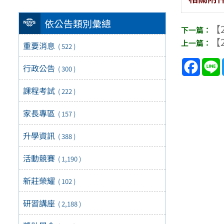
依公告類別彙總
【2
【2
重要消息
( 522 )
Face
行政公告
( 300 )
課程考試
( 222 )
家長專區
( 157 )
升學資訊
( 388 )
活動競賽
( 1,190 )
新莊榮耀
( 102 )
研習講座
( 2,188 )