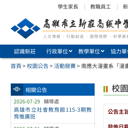
跳
學生家長
教職員工
新
至
主
要
內
認識新莊
行政單位
教學單位
協力單
容
區
首頁
>
校園公告
>
活動競賽
>
南應大漫畫系「漫
校
相關公告
2026-07-29
輔導處
高雄市立社會教育館115-3期教
公告主
育推廣班
發佈日