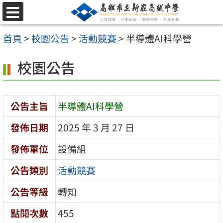
跳
選
至
單
首頁
>
校園公告
>
活動競賽
>
半導體AI科學營
主
要
校園公告
內
容
公告主旨
半導體AI科學營
區
發佈日期
2025 年 3 月 27 日
發佈單位
設備組
公告類別
活動競賽
公告等級
轉知
點閱次數
455