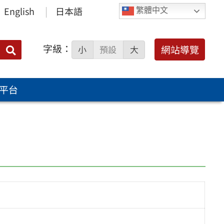
English
日本語
繁體中文
字級：
送出
網站導覽
小
預設
大
搜
尋：
平台