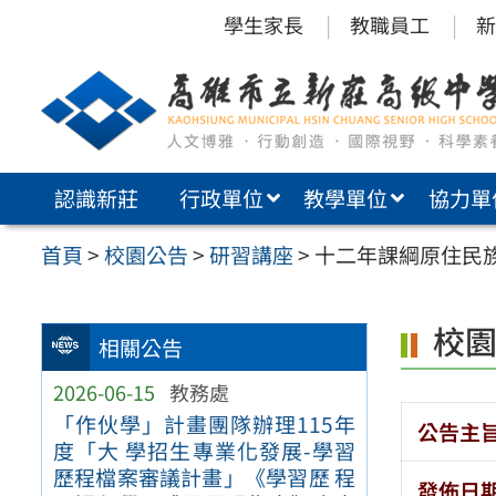
跳
學生家長
教職員工
新
至
主
要
內
認識新莊
行政單位
教學單位
協力單
容
區
首頁
>
校園公告
>
研習講座
>
十二年課綱原住民
校
相關公告
2026-06-15
教務處
「作伙學」計畫團隊辦理115年
公告主
度「大 學招生專業化發展-學習
歷程檔案審議計畫」《學習歷 程
發佈日