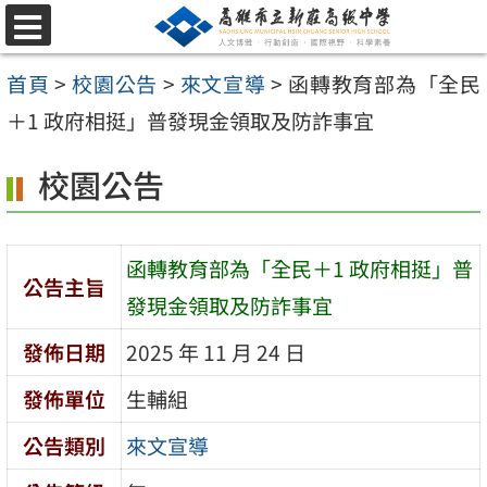
跳
選
至
單
首頁
>
校園公告
>
來文宣導
>
函轉教育部為「全民
主
＋1 政府相挺」普發現金領取及防詐事宜
要
內
校園公告
容
區
函轉教育部為「全民＋1 政府相挺」普
公告主旨
發現金領取及防詐事宜
發佈日期
2025 年 11 月 24 日
發佈單位
生輔組
公告類別
來文宣導