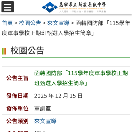
跳
選
至
單
首頁
>
校園公告
>
來文宣導
>
函轉國防部「115學年
主
度軍事學校正期班甄選入學招生簡章」
要
內
校園公告
容
區
函轉國防部「115學年度軍事學校正期
公告主旨
班甄選入學招生簡章」
發佈日期
2025 年 12 月 15 日
發佈單位
軍訓室
公告類別
來文宣導