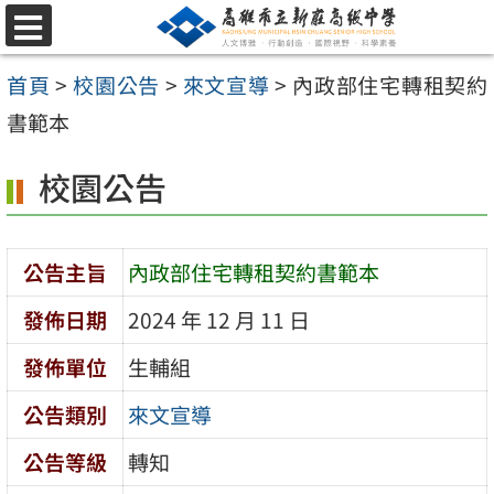
跳
選
至
單
首頁
>
校園公告
>
來文宣導
>
內政部住宅轉租契約
主
書範本
要
內
校園公告
容
區
公告主旨
內政部住宅轉租契約書範本
發佈日期
2024 年 12 月 11 日
發佈單位
生輔組
公告類別
來文宣導
公告等級
轉知