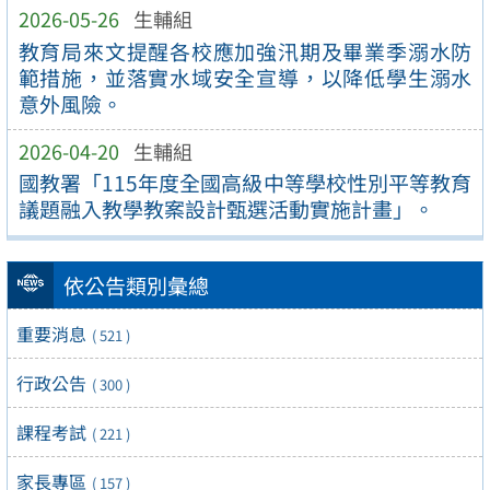
2026-05-26
生輔組
教育局來文提醒各校應加強汛期及畢業季溺水防
範措施，並落實水域安全宣導，以降低學生溺水
意外風險。
2026-04-20
生輔組
國教署「115年度全國高級中等學校性別平等教育
議題融入教學教案設計甄選活動實施計畫」。
依公告類別彙總
重要消息
( 521 )
行政公告
( 300 )
課程考試
( 221 )
家長專區
( 157 )