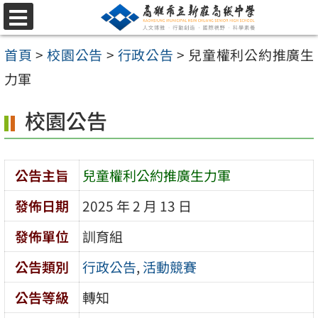
跳
選
至
單
首頁
>
校園公告
>
行政公告
>
兒童權利公約推廣生
主
力軍
要
內
校園公告
容
區
公告主旨
兒童權利公約推廣生力軍
發佈日期
2025 年 2 月 13 日
發佈單位
訓育組
公告類別
行政公告
,
活動競賽
公告等級
轉知