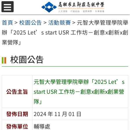
跳
選
至
單
首頁
>
校園公告
>
活動競賽
>
元智大學管理學院舉
主
辦「2025 Let’s start USR 工作坊－創意x創新x創
要
業營隊」
內
容
校園公告
區
元智大學管理學院舉辦「2025 Let’s
公告主旨
start USR 工作坊－創意x創新x創業營
隊」
發佈日期
2024 年 11 月 01 日
發佈單位
輔導處