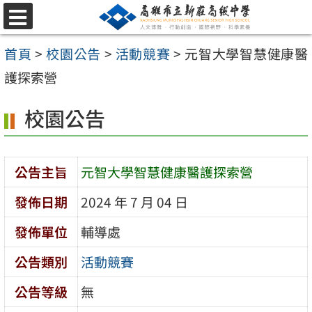
跳
選
至
單
首頁
>
校園公告
>
活動競賽
>
元智大學智慧健康醫
主
護探索營
要
內
校園公告
容
區
公告主旨
元智大學智慧健康醫護探索營
發佈日期
2024 年 7 月 04 日
發佈單位
輔導處
公告類別
活動競賽
公告等級
無