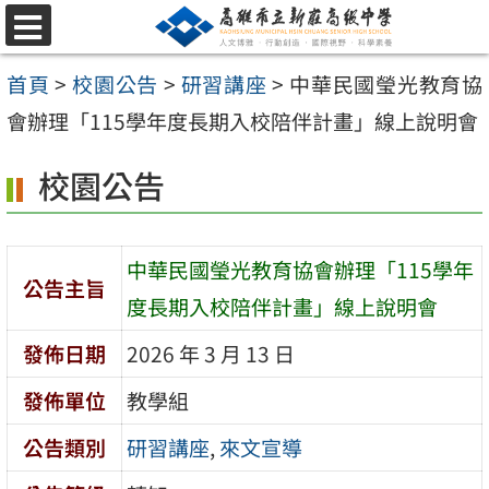
跳
選
至
單
首頁
>
校園公告
>
研習講座
>
中華民國瑩光教育協
主
會辦理「115學年度長期入校陪伴計畫」線上說明會
要
內
校園公告
容
區
中華民國瑩光教育協會辦理「115學年
公告主旨
度長期入校陪伴計畫」線上說明會
發佈日期
2026 年 3 月 13 日
發佈單位
教學組
公告類別
研習講座
,
來文宣導