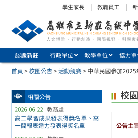
跳
學生家長
教職員工
新
至
主
要
內
認識新莊
行政單位
教學單位
協力單
容
區
首頁
>
校園公告
>
活動競賽
>
中華民國參加202
校
相關公告
2026-06-22
教務處
高二學習成果發表得獎名單、高
公告主
一簡報表達力發表得獎名單