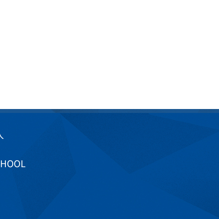
入
CHOOL