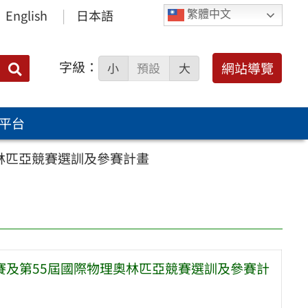
English
日本語
繁體中文
字級：
送出
網站導覽
小
預設
大
搜
尋：
平台
奧林匹亞競賽選訓及參賽計畫
競賽及第55屆國際物理奧林匹亞競賽選訓及參賽計