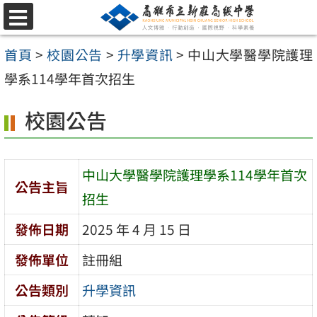
跳
選
至
單
首頁
>
校園公告
>
升學資訊
>
中山大學醫學院護理
主
學系114學年首次招生
要
內
校園公告
容
區
中山大學醫學院護理學系114學年首次
公告主旨
招生
發佈日期
2025 年 4 月 15 日
發佈單位
註冊組
公告類別
升學資訊