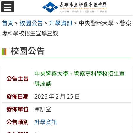
跳
選
至
單
首頁
>
校園公告
>
升學資訊
>
中央警察大學、警察
主
專科學校招生宣導座談
要
內
校園公告
容
區
中央警察大學、警察專科學校招生宣
公告主旨
導座談
發佈日期
2026 年 2 月 25 日
發佈單位
軍訓室
公告類別
升學資訊