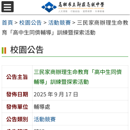
跳
選
至
單
首頁
>
校園公告
>
活動競賽
>
三民家商辦理生命教
主
育「高中生同儕輔導」訓練暨探索活動
要
內
校園公告
容
區
三民家商辦理生命教育「高中生同儕
公告主旨
輔導」訓練暨探索活動
發佈日期
2025 年 9 月 17 日
發佈單位
輔導處
公告類別
活動競賽