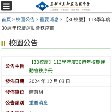
跳
選
至
單
首頁
>
校園公告
>
重要消息
>
【30校慶】113學年度
主
30週年校慶運動會秩序冊
要
內
校園公告
容
區
【30校慶】113學年度30週年校慶運
公告主旨
動會秩序冊
發佈日期
2024 年 12 月 03 日
發佈單位
體育組
公告類別
重要消息