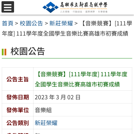
跳
選
至
單
首頁
>
校園公告
>
新莊榮耀
>
【音樂競賽】[111學
主
年度] 111學年度全國學生音樂比賽高雄市初賽成績
要
內
校園公告
容
區
【音樂競賽】[111學年度] 111學年度
公告主旨
全國學生音樂比賽高雄市初賽成績
發佈日期
2023 年 3 月 02 日
發佈單位
音樂組
公告類別
新莊榮耀